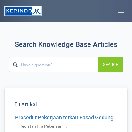
Toggle
naviga
Search Knowledge Base Articles
SEARCH
Artikel
Prosedur Pekerjaan terkait Fasad Gedung
1. Kegiatan Pra Pekerjaan ...